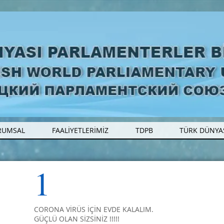
RUMSAL
FAALİYETLERİMİZ
TDPB
TÜRK DÜNYA
1
CORONA VİRÜS İÇİN EVDE KALALIM.
GÜÇLÜ OLAN SİZSİNİZ !!!!!