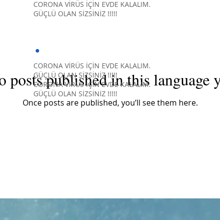
CORONA VİRÜS İÇİN EVDE KALALIM.
GÜÇLÜ OLAN SİZSİNİZ !!!!!
.
CORONA VİRÜS İÇİN EVDE KALALIM.
o posts published in this language y
GÜÇLÜ OLAN SİZSİNİZ !!!!!
CORONA VİRÜS İÇİN EVDE KALALIM.
GÜÇLÜ OLAN SİZSİNİZ !!!!!
Once posts are published, you’ll see them here.