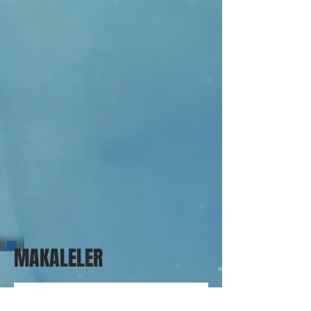
MAKALELER
ÇİN HALK CUMHURİYETİ’NİN